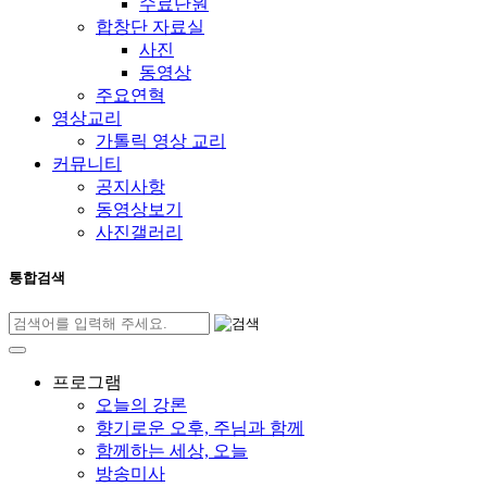
수료단원
합창단 자료실
사진
동영상
주요연혁
영상교리
가톨릭 영상 교리
커뮤니티
공지사항
동영상보기
사진갤러리
통합검색
프로그램
오늘의 강론
향기로운 오후, 주님과 함께
함께하는 세상, 오늘
방송미사