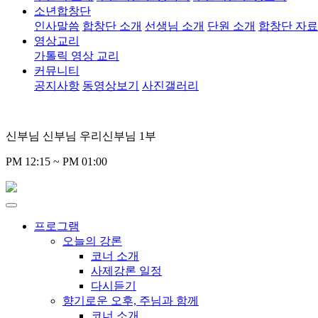
소년합창단
인사말씀
합창단 소개
선생님 소개
단원 소개
합창단 자
영상교리
가톨릭 영상 교리
커뮤니티
공지사항
동영상보기
사진갤러리
신부님 신부님 우리신부님 1부
PM 12:15 ~ PM 01:00
프로그램
오늘의 강론
코너 소개
사제강론 일정
다시듣기
향기로운 오후, 주님과 함께
코너 소개