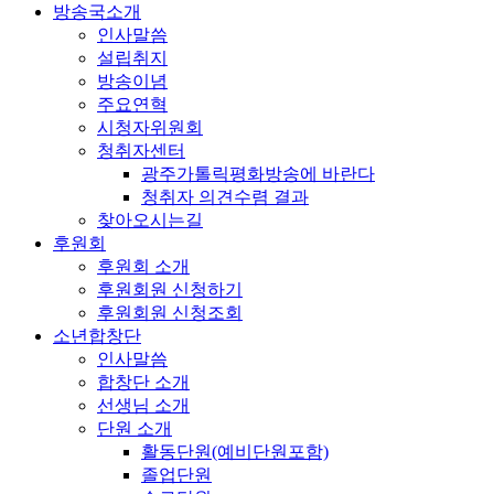
방송국소개
인사말씀
설립취지
방송이념
주요연혁
시청자위원회
청취자센터
광주가톨릭평화방송에 바란다
청취자 의견수렴 결과
찾아오시는길
후원회
후원회 소개
후원회원 신청하기
후원회원 신청조회
소년합창단
인사말씀
합창단 소개
선생님 소개
단원 소개
활동단원(예비단원포함)
졸업단원