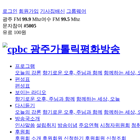
로그인
회원가입
기사집배신
그룹웨어
광주 FM
99.9
Mhz
여수 FM
99.5
Mhz
문자참여
#5005
유료 100원
프로그램
오늘의 강론
향기로운 오후, 주님과 함께
함께하는 세상, 
편성표
편성표
보이는 라디오
향기로운 오후, 주님과 함께
함께하는 세상, 오늘
다시듣기
오늘의 강론
향기로운 오후, 주님과 함께
함께하는 세상, 
방송국소개
인사말씀
설립취지
방송이념
주요연혁
시청자위원회
청
후원회
후원회 소개
후원회원 신청하기
후원회원 신청조회