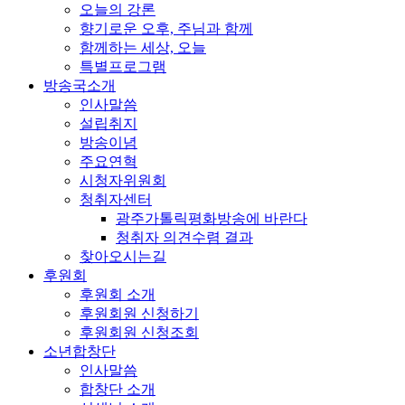
오늘의 강론
향기로운 오후, 주님과 함께
함께하는 세상, 오늘
특별프로그램
방송국소개
인사말씀
설립취지
방송이념
주요연혁
시청자위원회
청취자센터
광주가톨릭평화방송에 바란다
청취자 의견수렴 결과
찾아오시는길
후원회
후원회 소개
후원회원 신청하기
후원회원 신청조회
소년합창단
인사말씀
합창단 소개