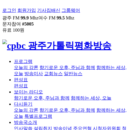
로그인
회원가입
기사집배신
그룹웨어
광주 FM
99.9
Mhz
여수 FM
99.5
Mhz
문자참여
#5005
유료 100원
프로그램
오늘의 강론
향기로운 오후, 주님과 함께
함께하는 세상,
오늘
방송미사
교회뉴스
일반뉴스
편성표
편성표
보이는 라디오
향기로운 오후, 주님과 함께
함께하는 세상, 오늘
다시듣기
오늘의 강론
향기로운 오후, 주님과 함께
함께하는 세상,
오늘
특별프로그램
방송국소개
인사말씀
설립취지
방송이념
주요연혁
시청자위원회
청