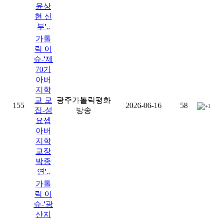
윤상
현 신
부'..
가톨
릭 이
슈-'제
70기
아버
지학
교 모
광주가톨릭평화
155
2026-06-16
58
+1
집-성
방송
요셉
아버
지학
교장
박종
연'..
가톨
릭 이
슈-'광
산지