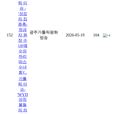
릭 이
슈 -
'성모
의 집
증축-
정금
광주가톨릭평화
152
자 원
2026-05-19
104
+4
방송
장 수
녀(예
수의
까리
따스
수녀
회)'..
가톨
릭 이
슈-
'WYD
상징
물들
의 의