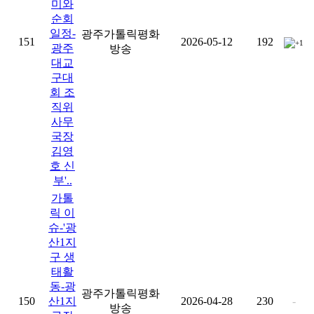
미와
순회
일정-
광주가톨릭평화
151
2026-05-12
192
+1
광주
방송
대교
구대
회 조
직위
사무
국장
김영
호 신
부'..
가톨
릭 이
슈-'광
산1지
구 생
태활
동-광
광주가톨릭평화
150
산1지
2026-04-28
230
-
방송