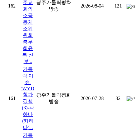
주교
광주가톨릭평화
162
2026-08-04
121
+2
회의
방송
소공
동체
소위
원회
총무
최윤
복 신
부'..
가톨
릭 이
슈-
'WYD
참가
광주가톨릭평화
161
2026-07-28
32
+2
경험
방송
(3)-곽
하나
(카리
나)'..
가톨