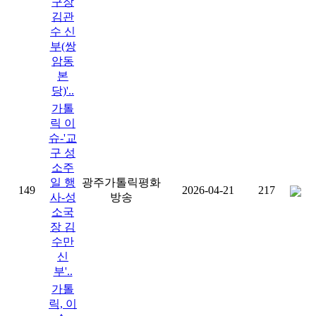
구장
김관
수 신
부(쌍
암동
본
당)'..
가톨
릭 이
슈-'교
구 성
소주
일 행
광주가톨릭평화
149
2026-04-21
217
사-성
방송
소국
장 김
수만
신
부'..
가톨
릭, 이