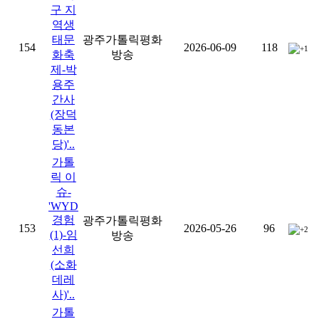
구 지
역생
태문
광주가톨릭평화
154
2026-06-09
118
+1
화축
방송
제-박
용주
간사
(장덕
동본
당)'..
가톨
릭 이
슈-
'WYD
경험
광주가톨릭평화
153
2026-05-26
96
+2
(1)-임
방송
선희
(소화
데레
사)'..
가톨