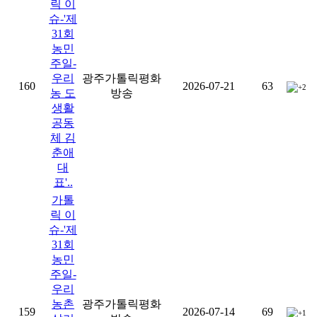
릭 이
슈-'제
31회
농민
주일-
우리
광주가톨릭평화
160
2026-07-21
63
+2
농 도
방송
생활
공동
체 김
춘애
대
표'..
가톨
릭 이
슈-'제
31회
농민
주일-
우리
농촌
광주가톨릭평화
159
2026-07-14
69
+1