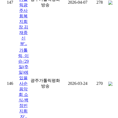
147
2026-04-07
278
릭광
방송
주사
회복
지회
장 김
재중
신
부'..
가톨
릭, 이
슈-'29
일(주
일)에
있을
광주가톨릭평화
146
사순
2026-03-24
270
방송
음악
회 소
식-백
정빈
지휘
자'..