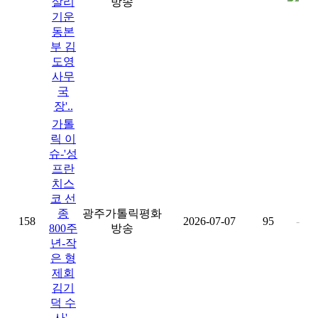
살리
방송
기운
동본
부 김
도영
사무
국
장'..
가톨
릭 이
슈-'성
프란
치스
코 선
종
광주가톨릭평화
158
2026-07-07
95
-
800주
방송
년-작
은 형
제회
김기
덕 수
사'..