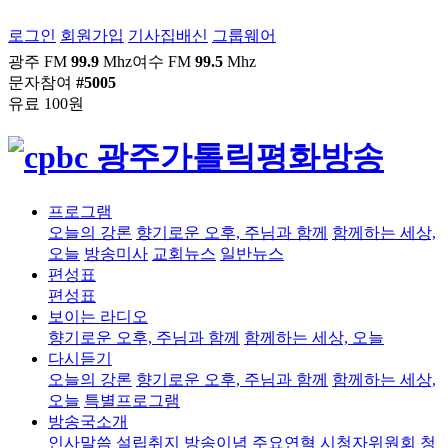
로그인
회원가입
기사집배신
그룹웨어
광주 FM
99.9
Mhz
여수 FM
99.5
Mhz
문자참여
#5005
유료 100원
프로그램
오늘의 강론
향기로운 오후, 주님과 함께
함께하는 세상,
오늘
방송미사
교회뉴스
일반뉴스
편성표
편성표
보이는 라디오
향기로운 오후, 주님과 함께
함께하는 세상, 오늘
다시듣기
오늘의 강론
향기로운 오후, 주님과 함께
함께하는 세상,
오늘
특별프로그램
방송국소개
인사말씀
설립취지
방송이념
주요연혁
시청자위원회
청