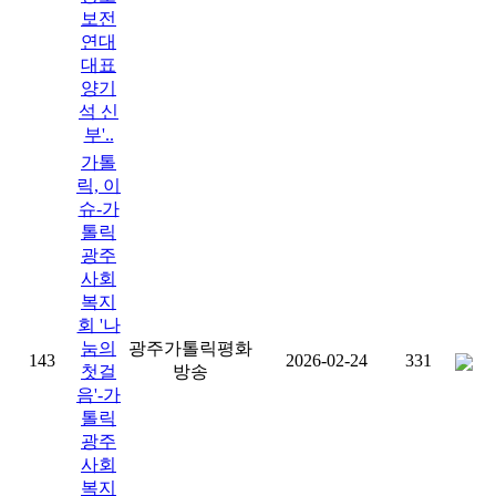
보전
연대
대표
양기
석 신
부'..
가톨
릭, 이
슈-가
톨릭
광주
사회
복지
회 '나
눔의
광주가톨릭평화
143
2026-02-24
331
첫걸
방송
음'-가
톨릭
광주
사회
복지