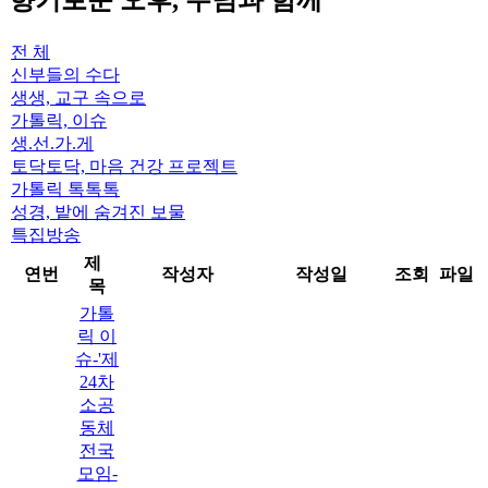
향기로운 오후, 주님과 함께
전 체
신부들의 수다
생생, 교구 속으로
가톨릭, 이슈
생.선.가.게
토닥토닥, 마음 건강 프로젝트
가톨릭 톡톡톡
성경, 밭에 숨겨진 보물
특집방송
제
연번
작성자
작성일
조회
파일
목
가톨
릭 이
슈-'제
24차
소공
동체
전국
모임-