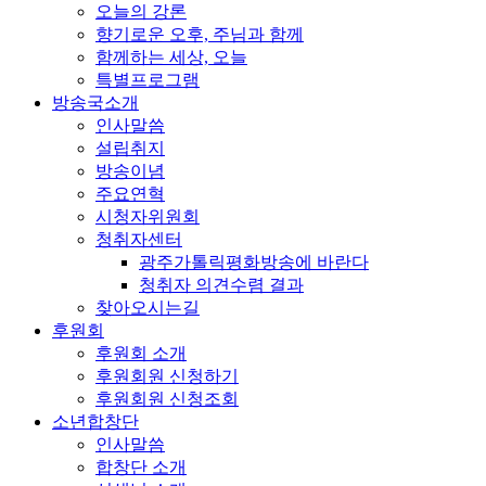
오늘의 강론
향기로운 오후, 주님과 함께
함께하는 세상, 오늘
특별프로그램
방송국소개
인사말씀
설립취지
방송이념
주요연혁
시청자위원회
청취자센터
광주가톨릭평화방송에 바란다
청취자 의견수렴 결과
찾아오시는길
후원회
후원회 소개
후원회원 신청하기
후원회원 신청조회
소년합창단
인사말씀
합창단 소개