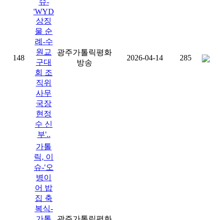
슈-
'WYD
상징
물 순
례-수
원교
광주가톨릭평화
148
2026-04-14
285
구대
방송
회 조
직위
사무
국장
현정
수 신
부'..
가톨
릭, 이
슈-'오
병이
어 밥
집 축
복식-
가톨
광주가톨릭평화