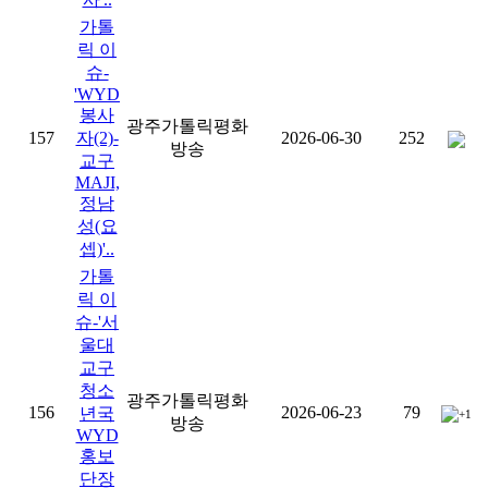
가톨
릭 이
슈-
'WYD
봉사
광주가톨릭평화
157
자(2)-
2026-06-30
252
방송
교구
MAJI,
정남
성(요
셉)'..
가톨
릭 이
슈-'서
울대
교구
청소
광주가톨릭평화
156
2026-06-23
79
년국
+1
방송
WYD
홍보
단장